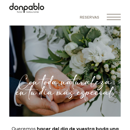
RESERVAS
Con toda naturaleza
en tu día más especial
Queremos
hacer del día de vuestra boda una